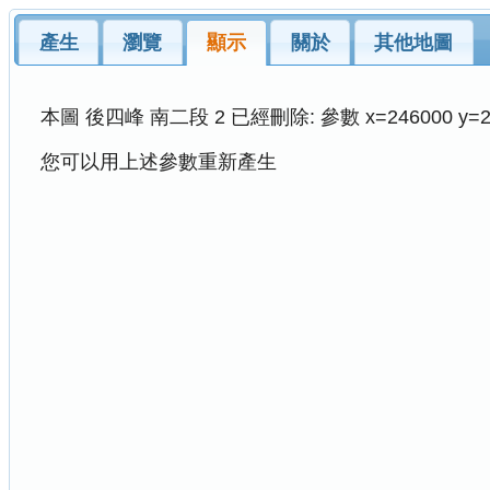
產生
瀏覽
顯示
關於
其他地圖
本圖 後四峰 南二段 2 已經刪除: 參數 x=246000 y=2586000
您可以用上述參數重新產生