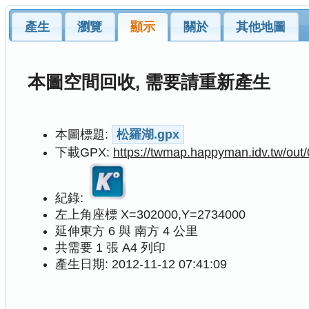
產生
瀏覽
顯示
關於
其他地圖
本圖空間回收, 需要請重新產生
本圖標題:
松羅湖.gpx
下載GPX:
https://twmap.happyman.idv.tw/ou
紀錄:
左上角座標 X=302000,Y=2734000
延伸東方 6 與 南方 4 公里
共需要 1 張 A4 列印
產生日期: 2012-11-12 07:41:09